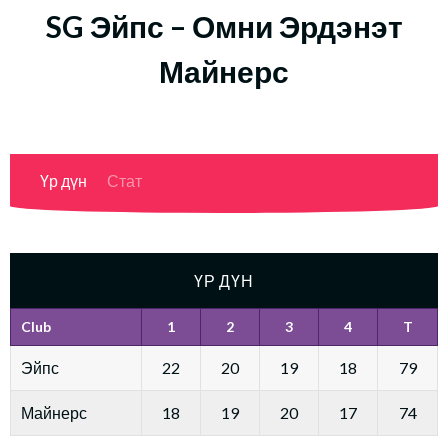
SG Эйпс – Омни Эрдэнэт
Майнерс
Үр дүн
Стат
ҮР ДҮН
Club
1
2
3
4
T
Эйпс
22
20
19
18
79
Майнерс
18
19
20
17
74