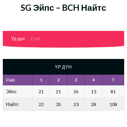
SG Эйпс – BCH Найтс
Үр дүн
Стат
ҮР ДҮН
Club
1
2
3
4
T
Эйпс
21
21
26
13
81
Найтс
22
35
23
28
108