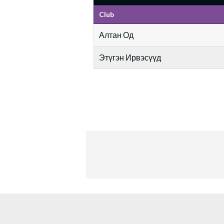
Club
Алтан Од
Этүгэн Ирвэсүүд