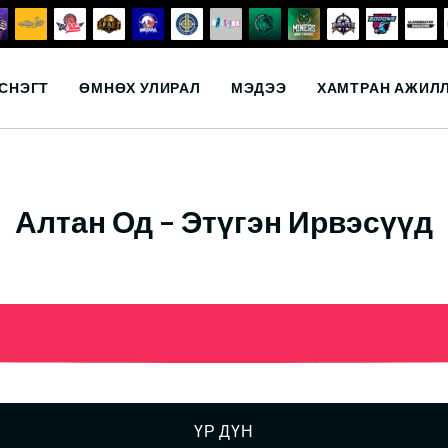
СНЭГТ
ӨМНӨХ УЛИРАЛ
МЭДЭЭ
ХАМТРАН АЖИЛ
Алтан Од – Этүгэн Ирвэсүүд
ҮР ДҮН