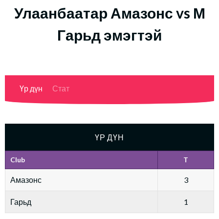
Улаанбаатар Амазонс vs М
Гарьд эмэгтэй
Үр дүн
Стат
ҮР ДҮН
Club
T
Амазонс
3
Гарьд
1