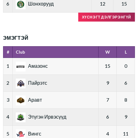
6
Шонхорууд
12
15
ХҮСНЭГТ ДЭЛГЭРЭНГҮЙ
ЭМЭГТЭЙ
#
Club
W
L
1
Амазонс
15
0
2
Пайрэтс
9
6
3
Аравт
7
8
4
Этүгэн Ирвэсүүд
6
9
5
Вингс
4
11