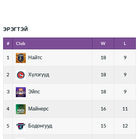
ЭРЭГТЭЙ
#
Club
W
L
1
Найтс
18
9
2
Хүлэгүүд
18
9
3
Эйпс
18
9
4
Майнерс
16
11
5
Бодонгууд
15
12