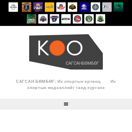
Skip
to
content
САГСАН БӨМБӨГ: Их спортын ертөнц
Их
спортын мэдээллийг танд хүргэнэ