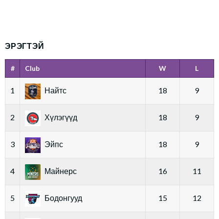
ЭРЭГТЭЙ
#
Club
W
L
1
Найтс
18
9
2
Хүлэгүүд
18
9
3
Эйпс
18
9
4
Майнерс
16
11
5
Бодонгууд
15
12