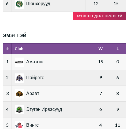
6
Шонхорууд
12
15
ХҮСНЭГТ ДЭЛГЭРЭНГҮЙ
ЭМЭГТЭЙ
#
Club
W
L
1
Амазонс
15
0
2
Пайрэтс
9
6
3
Аравт
7
8
4
Этүгэн Ирвэсүүд
6
9
5
Вингс
4
11