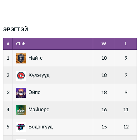
ЭРЭГТЭЙ
#
Club
W
L
1
Найтс
18
9
2
Хүлэгүүд
18
9
3
Эйпс
18
9
4
Майнерс
16
11
5
Бодонгууд
15
12