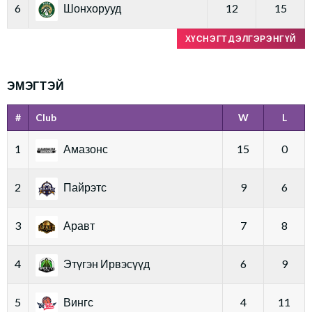
6
Шонхорууд
12
15
ХҮСНЭГТ ДЭЛГЭРЭНГҮЙ
ЭМЭГТЭЙ
#
Club
W
L
1
Амазонс
15
0
2
Пайрэтс
9
6
3
Аравт
7
8
4
Этүгэн Ирвэсүүд
6
9
5
Вингс
4
11