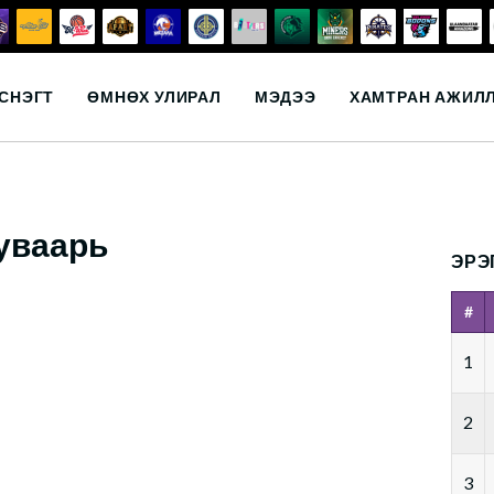
СНЭГТ
ӨМНӨХ УЛИРАЛ
МЭДЭЭ
ХАМТРАН АЖИЛ
уваарь
ЭРЭ
#
1
2
3