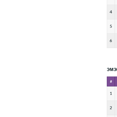
4
5
6
ЭМЭ
#
1
2