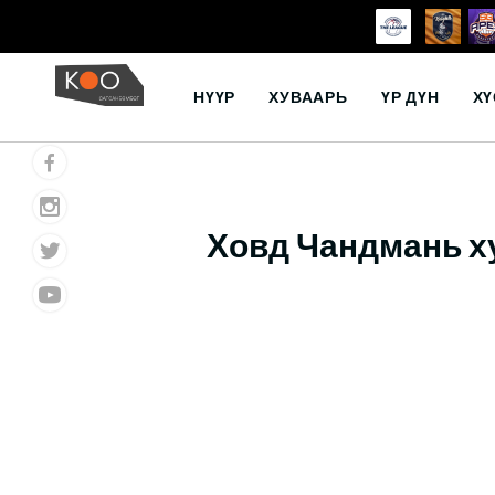
Skip
to
НҮҮР
ХУВААРЬ
ҮР ДҮН
ХҮ
content
Ховд Чандмань х