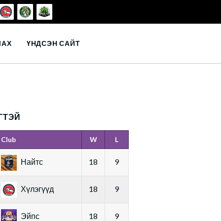
ЛАХ
ҮНДСЭН САЙТ
ГТЭЙ
Club
W
L
Найтс
18
9
Хүлэгүүд
18
9
Эйпс
18
9