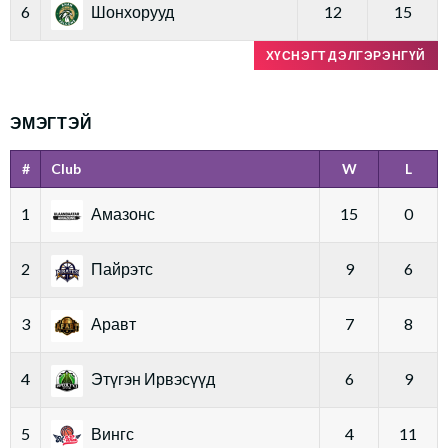
6
Шонхорууд
12
15
ХҮСНЭГТ ДЭЛГЭРЭНГҮЙ
ЭМЭГТЭЙ
#
Club
W
L
1
Амазонс
15
0
2
Пайрэтс
9
6
3
Аравт
7
8
4
Этүгэн Ирвэсүүд
6
9
5
Вингс
4
11