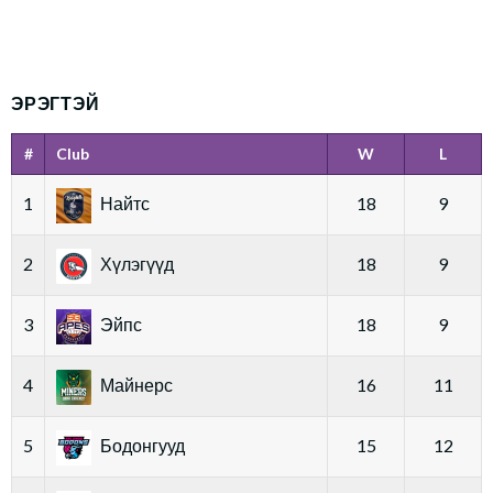
ЭРЭГТЭЙ
#
Club
W
L
1
Найтс
18
9
2
Хүлэгүүд
18
9
3
Эйпс
18
9
4
Майнерс
16
11
5
Бодонгууд
15
12