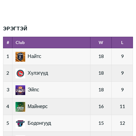
ЭРЭГТЭЙ
#
Club
W
L
1
Найтс
18
9
2
Хүлэгүүд
18
9
3
Эйпс
18
9
4
Майнерс
16
11
5
Бодонгууд
15
12