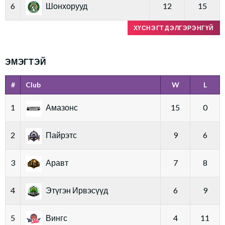
6
Шонхорууд
12
15
ХҮСНЭГТ ДЭЛГЭРЭНГҮЙ
ЭМЭГТЭЙ
#
Club
W
L
1
Амазонс
15
0
2
Пайрэтс
9
6
3
Аравт
7
8
4
Этүгэн Ирвэсүүд
6
9
5
Вингс
4
11