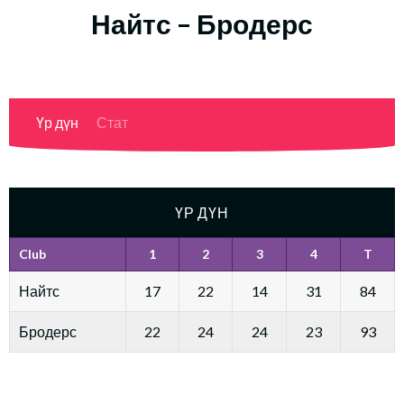
Найтс – Бродерс
Үр дүн
Стат
ҮР ДҮН
Club
1
2
3
4
T
Найтс
17
22
14
31
84
Бродерс
22
24
24
23
93