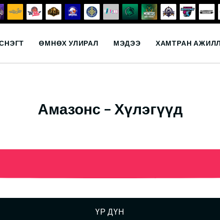
СНЭГТ
ӨМНӨХ УЛИРАЛ
МЭДЭЭ
ХАМТРАН АЖИЛ
Амазонс – Хүлэгүүд
ҮР ДҮН