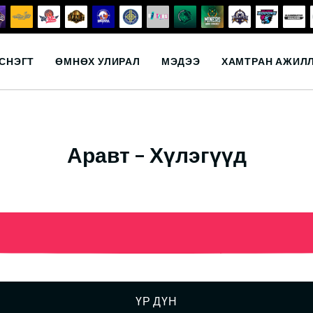
СНЭГТ
ӨМНӨХ УЛИРАЛ
МЭДЭЭ
ХАМТРАН АЖИЛ
Аравт – Хүлэгүүд
ҮР ДҮН